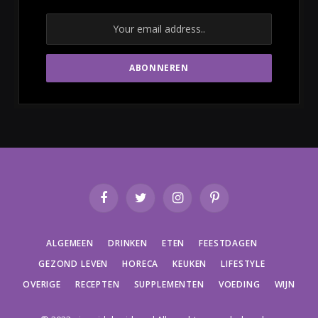
Facebook
Twitter
Instagram
Pinterest
ALGEMEEN
DRINKEN
ETEN
FEESTDAGEN
GEZOND LEVEN
HORECA
KEUKEN
LIFESTYLE
OVERIGE
RECEPTEN
SUPPLEMENTEN
VOEDING
WIJN